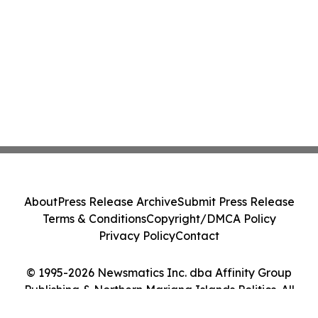
About
Press Release Archive
Submit Press Release
Terms & Conditions
Copyright/DMCA Policy
Privacy Policy
Contact
© 1995-2026 Newsmatics Inc. dba Affinity Group
Publishing & Northern Mariana Islands Politics. All
Rights Reserved.