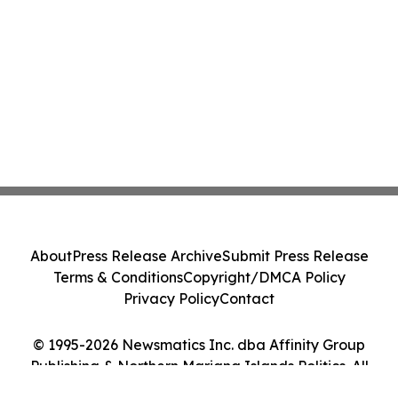
About
Press Release Archive
Submit Press Release
Terms & Conditions
Copyright/DMCA Policy
Privacy Policy
Contact
© 1995-2026 Newsmatics Inc. dba Affinity Group
Publishing & Northern Mariana Islands Politics. All
Rights Reserved.