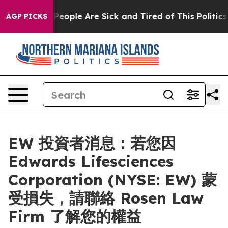
gan Win: “People Are Sick and Tired of This Politics o
AGP PICKS
EW 投資者消息：若您因
Edwards Lifesciences
Corporation (NYSE: EW) 蒙
受損失，請聯絡 Rosen Law
Firm 了解您的權益