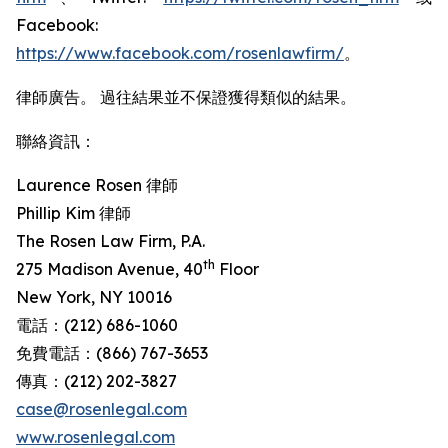
Facebook:
https://www.facebook.com/rosenlawfirm/
。
律師廣告。 過往結果並不保證獲得類似的結果。
聯絡資訊：
Laurence Rosen 律師
Phillip Kim 律師
The Rosen Law Firm, P.A.
th
275 Madison Avenue, 40
Floor
New York, NY 10016
電話：(212) 686-1060
免費電話：(866) 767-3653
傳真：(212) 202-3827
case@rosenlegal.com
www.rosenlegal.com