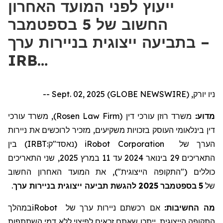
ייעוץ לפני המועד האחרון
החשוב של 5 בספטמבר
בתביעה ייצוגית בניירות ערך –
IRB…
ניו יורק, Sept. 02, 2025 (GLOBE NEWSWIRE) --
), משרד עורכי
Rosen Law Firm
משרד רוזן עורכי דין (
מדוע:
דין בינלאומי העוסק בזכויות משקיעים, מזכיר לרוכשים את
ניירות
) בין
IRBT:
נאסד"ק
(
iRobot Corporation
של
הערך
, שני התאריכים
2025
במרץ
11
עד
2024
בינואר
29
התאריכים
כוללים ("התקופה הייצוגית"), את המועד האחרון החשוב
.
להגשת תביעה ייצוגית בניירות ערך
2025
בספטמבר
5
של
במהלך
iRobot
של
ניירות ערך
אם רכשתם
מה החשיבות:
התקופה הייצוגית
, ייתכן שאתם זכאים לפיצוי ללא דמי השתתפות