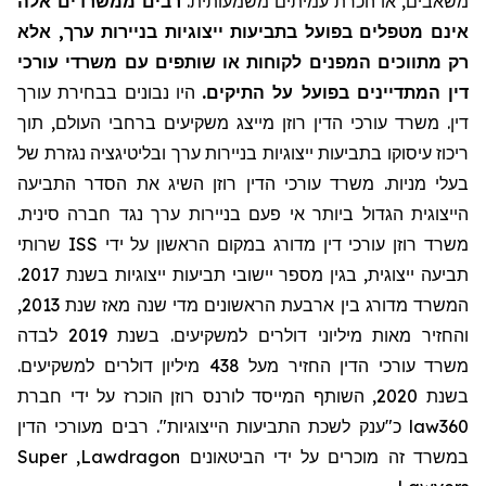
משאבים, או הכרת עמיתים משמעותית.
רבים ממשרדים אלה
אינם מטפלים בפועל בתביעות ייצוגיות בניירות ערך, אלא
רק מתווכים המפנים לקוחות או שותפים עם משרדי עורכי
דין המתדיינים בפועל על התיקים.
היו נבונים בבחירת עורך
דין. משרד עורכי הדין רוזן מייצג משקיעים ברחבי העולם, תוך
ריכוז עיסוקו בתביעות ייצוגיות בניירות ערך ובליטיגציה נגזרת של
בעלי מניות. משרד עורכי הדין רוזן השיג את הסדר התביעה
הייצוגית הגדול ביותר אי פעם בניירות ערך נגד חברה סינית.
שרותי
ISS
משרד רוזן עורכי דין מדורג במקום הראשון על ידי
תביעה ייצוגית, בגין מספר יישובי תביעות ייצוגיות בשנת 2017.
המשרד מדורג בין ארבעת הראשונים מדי שנה מאז שנת 2013,
והחזיר מאות מיליוני דולרים למשקיעים. בשנת 2019 לבדה
משרד עורכי הדין החזיר
מעל
438 מיליון דולרים למשקיעים.
בשנת 2020, השותף המייסד לורנס רוזן הוכרז על ידי חברת
מעורכי הדין
כ"ענק לשכת התביעות הייצוגיות". רבים
law360
Super
,
Lawdragon
במשרד זה מוכרים על ידי הביטאונים