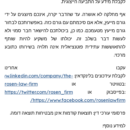
לקבלת מידע על התביעה הייצוגית.
אף מחלקה לא אושרה. עד שהדבר יקרה, אינכם מיוצגים על ידי
גורם מייעץ, אלא אם סיכמתם עם גורם כזה. באפשרותכם לבחור
גורם מייעץ מטעמכם. כמו כן, ביכולתכם להישאר חבר סמוי ולא
לעשות דבר בשלב זה. יכולתו של משקיע להיות שותף
להתאוששות עתידית פוטנציאלית אינה תלויה בשירותו כתובע
מרכזי.
עקבו אחרינו
/www.linkedin.com/company/the-
:
בלינקדאין
עידכונים
לקבלת
rosen-law-firm
או
בטוויטר
:
https://twitter.com/rosen_firm
או
בפייסבוק
:
https://www.facebook.com/rosenlawfirm/
פרסומי עורכי דין: תוצאות קודמות אינן מבטיחות תוצאה דומה.
למידע נוסף: