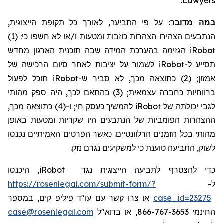
.
Lawyers
במה מדובר:
על פי התביעה, לאורך כל תקופת הייצוגית,
הנתבעים הצהירו הצהרות כוזבות ומטעות ו/או לא חשפו כי: (1)
הגזימה בהערכת המידה שבה תוכנית הארגון מחדש
iRobot
לשמור על יציבות לאחר סיום הרכישה של
iRobot
תסייע ל-
תוכל לפעול
iRobot
אמזון; (2) כתוצאה מכך, לא סביר ש-
ברווחיות כחברה עצמאית; (3) בהתאם לכך, היה ספק מהותי
להמשיך כעסק חי; ו-(4) כתוצאה מכך,
iRobot
לגבי יכולתה של
ההצהרות הפומביות של הנתבעים היו שקריות ומטעות באופן
מהותי בכל הזמנים הרלוונטיים. כאשר הפרטים האמיתיים נכנסו
לשוק, התביעה טוענת כי למשקיעים נגרם נזק.
, היכנסו
iRobot
כדי להצטרף לתביעה הייצוגית נגד
https://rosenlegal.com/submit-form/?
ל-
או צרו קשר עם עו"ד פיליפ קים, במספר
case_id=23275
case@rosenlegal.com
החינמי 866-767-3653, או בדוא"ל