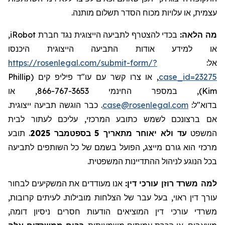
עצמית, או עלויות מכוח הסדר תשלום מותנה.
,
iRobot
בכדי להצטרף לתביעה הייצוגית נגד חברת
מה הלאה:
או למידע אודות התביעה הייצוגית היכנסו
https://rosenlegal.com/submit-form/?
אל:
Phillip
, או צרו קשר עם עו"ד פיליפ קים (
case_id=23275
), במספר החינמי 866-767-3653, או
Kim
. כבר הוגשה תביעה ייצוגית.
case@rosenlegal.com
בדוא"ל:
אם ברצונכם לשמש כתובע המרכזי, עליכם לעתור לבית
תובע
.
בספטמבר 2025
5
עד ולא יאוחר מתאריך
המשפט
מרכזי הוא גורם מייצג, הפועל בשמם של כל השותפים לתביעה
בכל הנוגע לניהול ההתדיינות המשפטית.
למה משרד רוזן עורכי דין:
אנו מעודדים את המשקיעים לבחור
עורך דין ראוי, בעל עבר של הצלחות מובילות. לעיתים קרובות,
משרדי עורכי דין המוציאים הודעות חסרים ניסיון דומה,