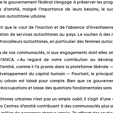
ue le gouvernement fédéral s’engage à préserver les prog
d’amitié, malgré l’importance de leurs besoins, le s
ion autochtone urbaine.
ue le coût de l’inaction et de l’absence d’investissemen
ation de services autochtones au pays. Le soutien à des 
 travailleurs autochtones, en particulier des femmes aut
de nos communautés, ni aux engagements dont elles ont ét
 l’ANCA. « Au regard de notre contribution au dévelo
amitié, comme il l’a promis dans la plateforme libérale —
éveloppement du capital humain — Pourtant, le principal
eu urbain est laissé pour compte. Bien que ce gouverne
réoccupations et laisse des questions fondamentales sans 
tones urbaines n’est pas un simple oubli; il s’agit d’une 
Les Centres d’amitié contribuent à des communautés plus 