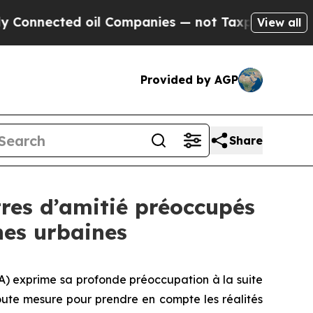
ected oil Companies — not Taxpayers — the Chanc
View all
Provided by AGP
Share
tres d’amitié préoccupés
nes urbaines
) exprime sa profonde préoccupation à la suite
oute mesure pour prendre en compte les réalités