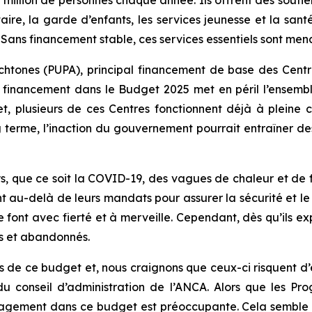
n million de personnes chaque année. Ils offrent des soutie
ntaire, la garde d’enfants, les services jeunesse et la s
. Sans financement stable, ces services essentiels sont men
tones (PUPA), principal financement de base des Centre
financement dans le Budget 2025 met en péril l’ensembl
ffet, plusieurs de ces Centres fonctionnent déjà à pleine
terme, l’inaction du gouvernement pourrait entraîner des
, que ce soit la COVID-19, des vagues de chaleur et de f
vont au-delà de leurs mandats pour assurer la sécurité et 
le font avec fierté et à merveille. Cependant, dès qu’ils 
us et abandonnés.
us de ce budget et, nous craignons que ceux-ci risquent d
u conseil d’administration de l’ANCA. Alors que les Pr
agement dans ce budget est préoccupante. Cela semble in